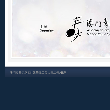
澳門提督馬路131號華隆工業大廈二樓AB座