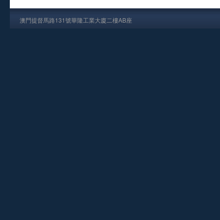
澳門提督馬路131號華隆工業大廈二樓AB座