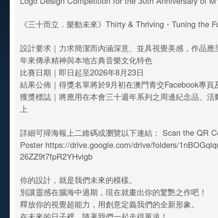
Logo Design Competition for the 30th Anniversary of 
《三十而立．樂動未來》Thirty & Thriving・Tuning the Fu
設計要求｜力求簡潔而內涵深意、並具視覺美感，作品應呈
年來傳承精神與本地古典音樂文化特色
比賽日期｜即日起至2026年8月23日
結果公佈｜得獎名單將於9月初在澳門青交Facebook專頁及In
獲獎標誌｜將應用在本會三十週年系列之周邊紀念品、活
上
詳細可掃海報上二維碼或瀏覽以下連結： Scan the QR Code
Poster https://drive.google.com/drive/folders/1nBOGq
26ZZ9t7fpR2YHvigb
你的設計，就是我們未來的模樣。
別讓靈感在腦海中過期，現在就畫出你的驚艷之作吧！
釋放你的視覺超能力，用創意定義我們的全新形象。
在未來的日子裡，隨著我們一起走得更遠！