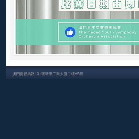
澳門提督馬路131號華隆工業大廈二樓AB座