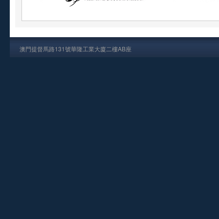
澳門提督馬路131號華隆工業大廈二樓AB座