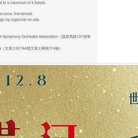
o a maximum of 4 tickets.
ome, first served.
organizer on-site.
Symphony Orchestra Association（提督馬路131號華
 Música（文第士街7AA號文第士閣地下A舖）