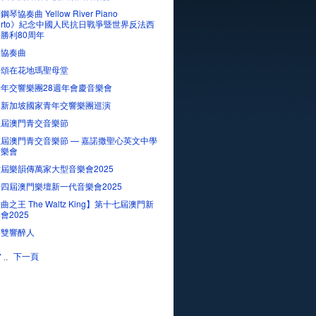
琴協奏曲 Yellow River Piano
certo》紀念中國人民抗日戰爭暨世界反法西
勝利80周年
．協奏曲
爾頌在花地瑪聖母堂
年交響樂團28週年會慶音樂會
、新加坡國家青年交響樂團巡演
五屆澳門青交音樂節
屆澳門青交音樂節 — 嘉諾撒聖心英文中學
音樂會
屆樂韻傳萬家大型音樂會2025
四屆澳門樂壇新一代音樂會2025
之王 The Waltz King】第十七屆澳門新
會2025
樂雙響醉人
下一頁
7
..