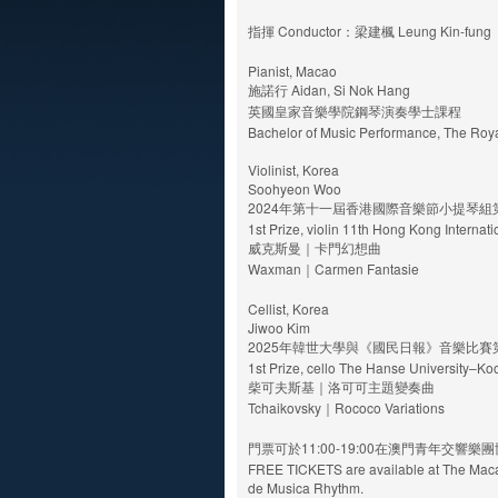
指揮 Conductor：梁建楓 Leung Kin-fung
Pianist, Macao
施諾行 Aidan, Si Nok Hang
英國皇家音樂學院鋼琴演奏學士課程
Bachelor of Music Performance, The Roya
Violinist, Korea
Soohyeon Woo
2024年第十一屆香港國際音樂節小提琴組
1st Prize, violin 11th Hong Kong Internati
威克斯曼｜卡門幻想曲
Waxman｜Carmen Fantasie
Cellist, Korea
Jiwoo Kim
2025年韓世大學與《國民日報》音樂比賽
1st Prize, cello The Hanse University–Ko
柴可夫斯基｜洛可可主題變奏曲
Tchaikovsky｜Rococo Variations
門票可於11:00-19:00在澳門青年交響
FREE TICKETS are available at The Mac
de Musica Rhythm.