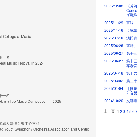
2025/12/08
《黃河鋼
Con
斯戰爭
2025/11/29
百味
2025/11/16
孟德
l College of Music
2025/07/18
澳門青
2025/06/28
寧峰
2025/06/27
第十
第一名
2025/06/27
第十五
onal Music Festival in 2024
專場
2025/04/18
第十六
2025/03/02
第二十
2025/01/04
【圓舞曲
年音樂
第一名
2024/10/20
交響
okmin Ilbo Music Competition in 2025
上一頁
1
2
3
4
5
6
樂團協會及韻弦音樂中心索取
ao Youth Symphony Orchestra Association and Centro