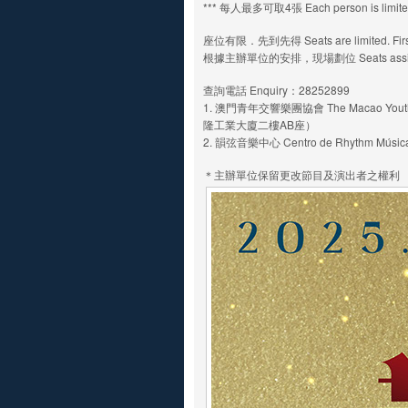
*** 每人最多可取4張 Each person is limited t
座位有限．先到先得 Seats are limited. First c
根據主辦單位的安排，現場劃位 Seats assign by 
查詢電話 Enquiry：28252899
1. 澳門青年交響樂團協會 The Macao Youth 
隆工業大廈二樓AB座）
2. 韻弦音樂中心 Centro de Rhythm
＊主辦單位保留更改節目及演出者之權利