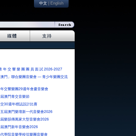
中文
|
English
青 年 交 響 樂 團 團 員 面 試 2026-2027
澳門」聯合樂團音樂會 — 青少年樂團交流
年交響樂團29週年會慶音樂會
六屆澳門青交音樂節
交30週年標誌設計比賽
五屆澳門樂壇新一代音樂會2026
屆樂韻傳萬家大型音樂會2026
屆澳門新年音樂會2026
現代學院音樂學校弦樂團音樂會