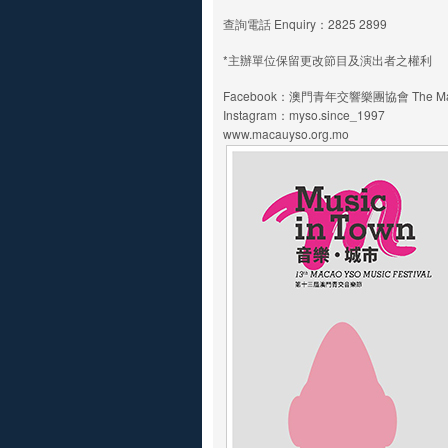
查詢電話 Enquiry：2825 2899
*主辦單位保留更改節目及演出者之權利
Facebook：澳門青年交響樂團協會 The Macao Y
Instagram：myso.since_1997
www.macauyso.org.mo