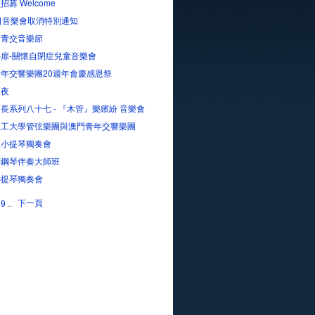
招募 Welcome
日音樂會取消特別通知
屆青交音樂節
扉-關懷自閉症兒童音樂會
年交響樂團20週年會慶感恩祭
之夜
長系列八十七 - 『木管』樂繽紛 音樂會
理工大學管弦樂團與澳門青年交響樂團
瑄小提琴獨奏會
蓓鋼琴伴奏大師班
小提琴獨奏會
下一頁
9
..