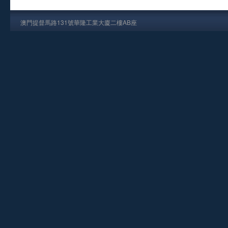
澳門提督馬路131號華隆工業大廈二樓AB座