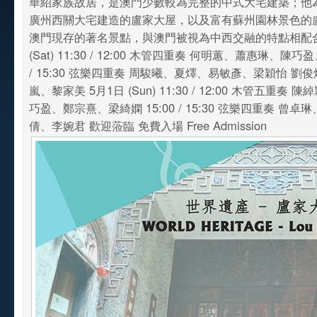
華紹家族故居，是澳門少數較為完整的中式大宅建築；他
廣州西關大宅建造的盧家大屋，以及富有蘇州園林景色的
澳門現存的著名景點，與澳門被視為中西交融的特點相配合。
(Sat) 11:30 / 12:00 木管四重奏 何明蕙、蕭惠琳、陳巧
/ 15:30 弦樂四重奏 周駿曦、夏燡、易敏彥、梁穎怡 
嵐、黎家美 5月1日 (Sun) 11:30 / 12:00 木管五重奏
巧盈、鄭宗熹、梁綺嫻 15:00 / 15:30 弦樂四重奏 曾
倩、李婉君 歡迎蒞臨 免費入場 Free Admission