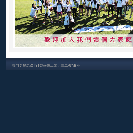
澳門提督馬路131號華隆工業大廈二樓AB座