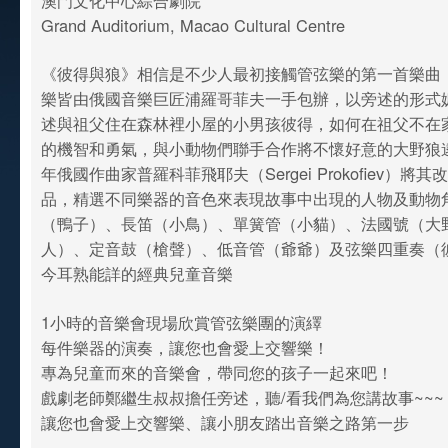
澳門文化中心綜合劇院
Grand Auditorium, Macao Cultural Centre
《彼得與狼》相信是不少人最初接觸管弦樂的第一首樂曲
樂皆由俄國音樂巨匠浦羅哥菲夫一手包辦，以旁述的形式
述與祖父住在森林裡小屋的小男孩彼得，如何在祖父不在
的機智和勇氣，與小動物們聯手合作將不懷好意的大野狼逮
年俄國作曲家普羅科菲飛耶夫（Sergei Prokofiev）將
品，精選不同樂器的音色來表現故事中出現的人物及動物
（鴨子）、長笛（小鳥）、單簧管（小貓）、法國號（大
人）、定音鼓（槍聲）、低音管（爺爺）及弦樂四重奏（
今耳熟能詳的經典兒童音樂
1小時的音樂會現場欣賞管弦樂團的演繹
每件樂器的演奏，讓您也會愛上交響樂！
專為兒童而來的音樂會，帶同您的孩子一起來吧！
戲劇老師鄭繼生叔叔擔任旁述，聽/看我們為您講故事~~
讓您也會愛上交響樂、讓小朋友踏出音樂之路第一步