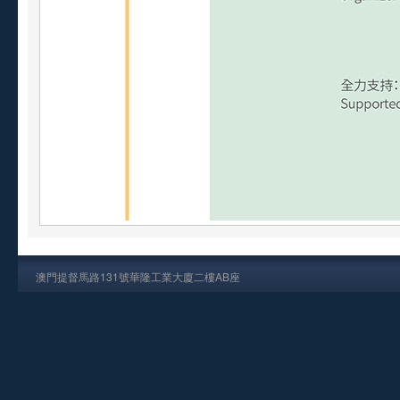
澳門提督馬路131號華隆工業大廈二樓AB座