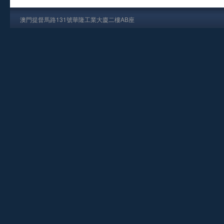
澳門提督馬路131號華隆工業大廈二樓AB座