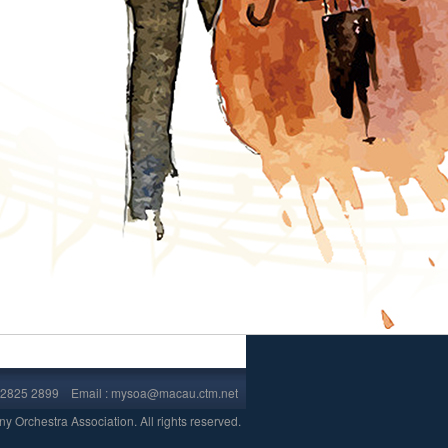
853)2825 2899 Email : mysoa@macau.ctm.net
.
Orchestra Association. All rights reserved.