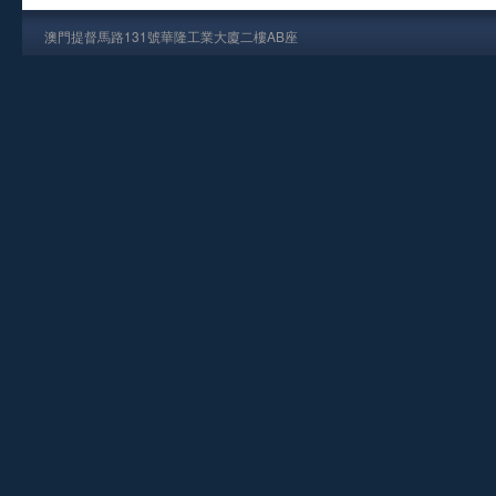
澳門提督馬路131號華隆工業大廈二樓AB座