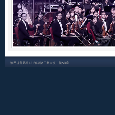
澳門提督馬路131號華隆工業大廈二樓AB座