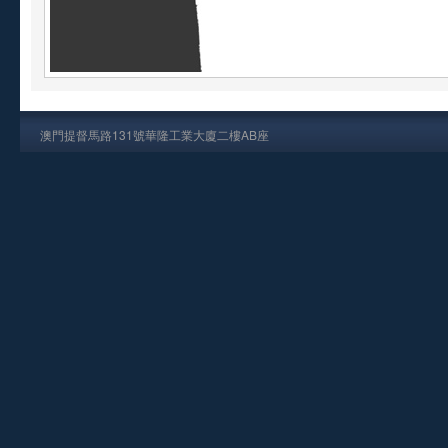
澳門提督馬路131號華隆工業大廈二樓AB座