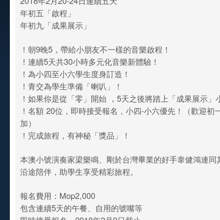
2018年2月20-24日連續五天
年初五「啟程」
年初九「成果展示」
！朝9晚5，帶給小朋友不一樣的音樂啟程！
！連續5天共30小時多元化音樂新體驗！
！為小四至小六學生度身訂造！
！青交為學生準備「喇叭」！
！如果你是從「零」開始 ，5天之後將踏上「成果展示」
！名額 20位，即時接受報名，小四-小六優先！（歡迎初
加）
！完成旅程，有神秘「獎品」！
本澳小號演奏家梁樂鳴、剛於台灣畢業的好手韋健鴻連同
沿途陪伴，助學生享受精彩旅程。
報名費用：Mop2,000
包含連續5天的午餐、自用的號嘴等