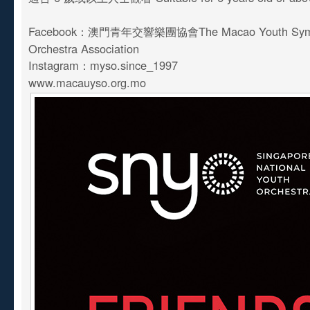
Facebook：澳門青年交響樂團協會The Macao Youth Sym
Orchestra Association
Instagram：myso.since_1997
www.macauyso.org.mo