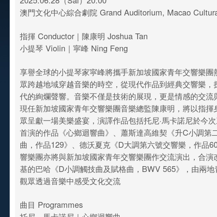
2025.06.28（Sai）20:00
澳門文化中心綜合劇院 Grand Auditorium, Macao Cultural
指揮 Conductor｜陳康明 Joshua Tan
小提琴 Violin｜寜峰 Ning Feng
享譽全球的小提琴家寜峰將攜手新加坡國家青年交響樂團
眾跨越地域穿越音樂的時空，從現代作品到經典交響樂，
代的絢爛聲響。音樂不僅是技術的展現，更是情感的交流
現任新加坡國家青年交響樂團音樂總監陳康明，將以指揮
眾呈獻一場美樂盛宴，演譯作品包括托尼·馬卡諾尼於今
首演的作品《心鄉迴響曲》、蕭斯達高維契《升C小調第
曲，作品129》、德沃夏克《D大調第六號交響樂，作品6
響樂團亦將與新加坡國家青年交響樂團作交流演出，合演
基的巴哈《D小調觸技曲及賦格曲，BWV 565》，由兩
觀眾透過音樂中感受文化交流
曲目 Programmes
托尼．馬卡諾尼｜心鄉迴響曲