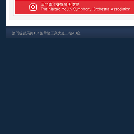
澳門提督馬路131號華隆工業大廈二樓AB座