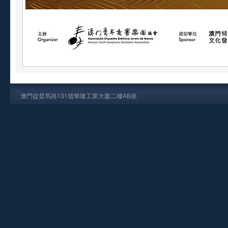
澳門提督馬路131號華隆工業大廈二樓AB座