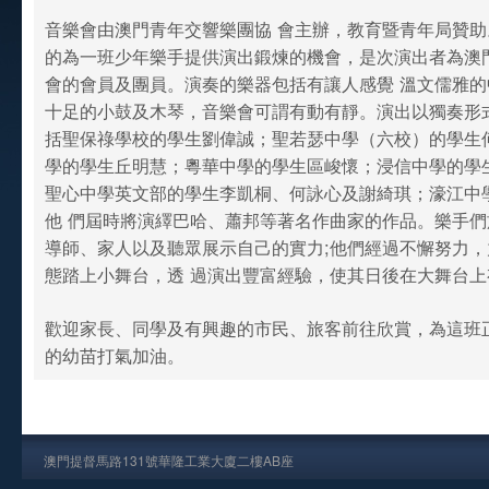
音樂會由澳門青年交響樂團協 會主辦，教育暨青年局贊
的為一班少年樂手提供演出鍛煉的機會，是次演出者為澳
會的會員及團員。演奏的樂器包括有讓人感覺 溫文儒雅
十足的小鼓及木琴，音樂會可謂有動有靜。演出以獨奏形
括聖保祿學校的學生劉偉誠；聖若瑟中學（六校）的學生
學的學生丘明慧；粵華中學的學生區峻懷；浸信中學的學
聖心中學英文部的學生李凱桐、何詠心及謝綺琪；濠江中
他 們屆時將演繹巴哈、蕭邦等著名作曲家的作品。樂手
導師、家人以及聽眾展示自己的實力;他們經過不懈努力
態踏上小舞台，透 過演出豐富經驗，使其日後在大舞台
歡迎家長、同學及有興趣的市民、旅客前往欣賞，為這班
的幼苗打氣加油。
澳門提督馬路131號華隆工業大廈二樓AB座